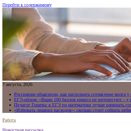
Перейти к содержимому
7 августа, 2026
Россиянам объяснили, как распознать сотрясение мозга у
ЕГЭ-облом: «Ваши 100 баллов никого не интересуют – у
Педагог Гошева: к ЕГЭ по математике лучше начинать го
«Избежать лишних расходов»: сколько стоит собрать ребе
Работа
Новостная рассылка