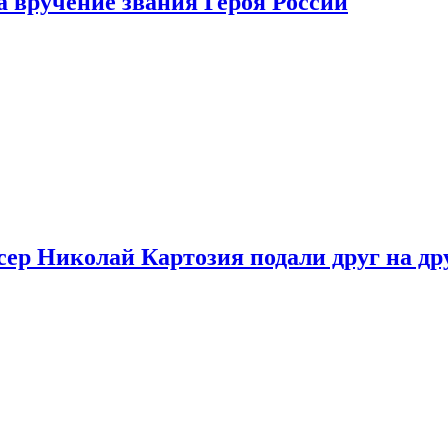
 вручение звания Героя России
ер Николай Картозия подали друг на дру