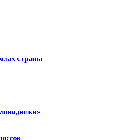
колах страны
импиадники»
лассов