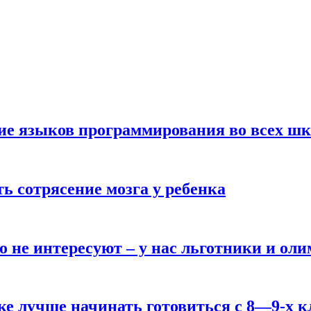
ние языков программирования во всех ш
ь сотрясение мозга у ребенка
о не интересуют – у нас льготники и ол
ке лучше начинать готовиться с 8—9-х к