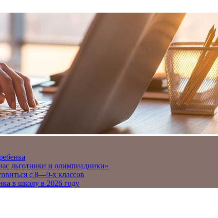
 ребенка
 нас льготники и олимпиадники»
товиться с 8—9-х классов
нка в школу в 2026 году