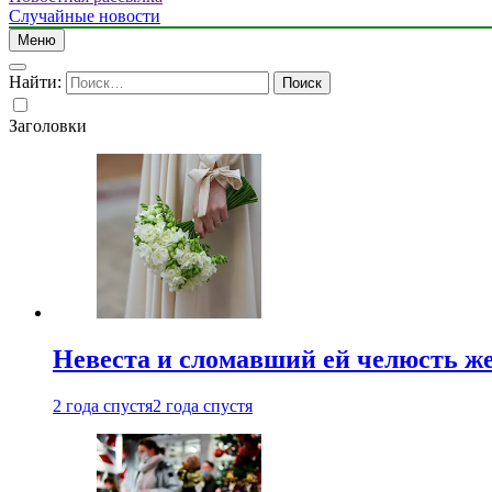
Случайные новости
Меню
Найти:
Заголовки
Невеста и сломавший ей челюсть ж
2 года спустя
2 года спустя