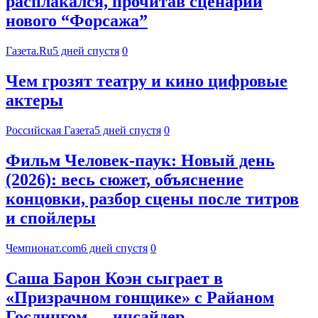
расплакался, прочитав сценарий
нового “Форсажа”
Газета.Ru
5 дней спустя
0
Чем грозят театру и кино цифровые
актеры
Российская Газета
5 дней спустя
0
Фильм Человек-паук: Новый день
(2026): весь сюжет, объяснение
концовки, разбор сцены после титров
и спойлеры
Чемпионат.com
6 дней спустя
0
Саша Барон Коэн сыграет в
«Призрачном гонщике» с Райаном
Гослингом — инсайдер