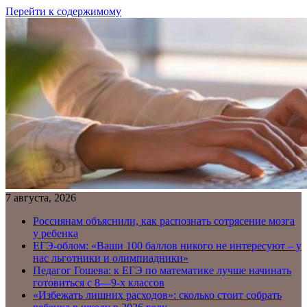
Перейти к содержимому
7 августа, 2026
Россиянам объяснили, как распознать сотрясение мозга
у ребенка
ЕГЭ-облом: «Ваши 100 баллов никого не интересуют – у
нас льготники и олимпиадники»
Педагог Гошева: к ЕГЭ по математике лучше начинать
готовиться с 8—9-х классов
«Избежать лишних расходов»: сколько стоит собрать