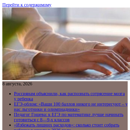
Перейти к содержимому
8 августа, 2026
Россиянам объяснили, как распознать сотрясение мозга
у ребенка
ЕГЭ-облом: «Ваши 100 баллов никого не интересуют – у
нас льготники и олимпиадники»
Педагог Гошева: к ЕГЭ по математике лучше начинать
готовиться с 8—9-х классов
«Избежать лишних расходов»: сколько стоит собрать