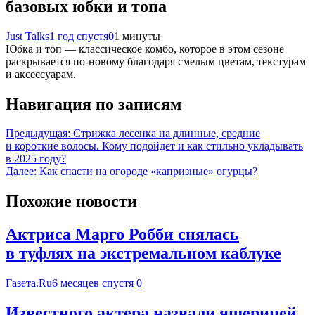
базовых юбки и топа
Just Talks
1 год спустя
0
1 минуты
Юбка и топ — классическое комбо, которое в этом сезоне
раскрывается по-новому благодаря смелым цветам, текстурам
и аксессуарам.
Навигация по записям
Предыдущая:
Стрижка лесенка на длинные, средние
и короткие волосы. Кому подойдет и как стильно укладывать
в 2025 году?
Далее:
Как спасти на огороде «капризные» огурцы?
Похожие новости
Актриса Марго Робби снялась
в туфлях на экстремальном каблуке
Газета.Ru
6 месяцев спустя
0
Известного актера назвали ящерицей