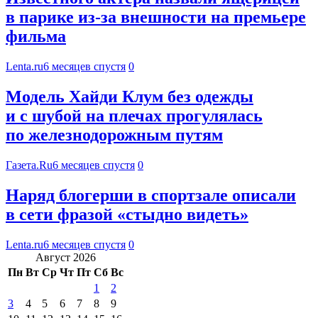
в парике из-за внешности на премьере
фильма
Lenta.ru
6 месяцев спустя
0
Модель Хайди Клум без одежды
и с шубой на плечах прогулялась
по железнодорожным путям
Газета.Ru
6 месяцев спустя
0
Наряд блогерши в спортзале описали
в сети фразой «стыдно видеть»
Lenta.ru
6 месяцев спустя
0
Август 2026
Пн
Вт
Ср
Чт
Пт
Сб
Вс
1
2
3
4
5
6
7
8
9