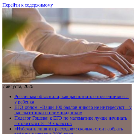
Перейти к содержимому
7 августа, 2026
Россиянам объяснили, как распознать сотрясение мозга
у ребенка
ЕГЭ-облом: «Ваши 100 баллов никого не интересуют – у
нас льготники и олимпиадники»
Педагог Гошева: к ЕГЭ по математике лучше начинать
готовиться с 8—9-х классов
«Избежать лишних расходов»: сколько стоит собрать