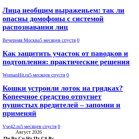
Лица необщим выраженьем: так ли
опасны домофоны с системой
распознавания лиц
Вечерняя Москва
5 месяцев спустя
0
Как защитить участок от паводков и
подтопления: практические решения
WomanHit.ru
5 месяцев спустя
0
Кошки устроили лоток на грядках?
Копеечное средство отпугнет
пушистых вредителей – запомни и
применяй
Vse42.ru
5 месяцев спустя
0
Август 2026
Пн
Вт
Ср
Чт
Пт
Сб
Вс