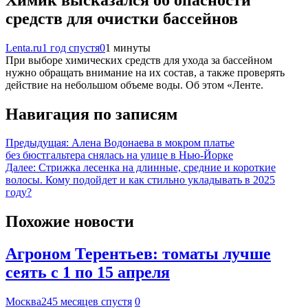
средств для очистки бассейнов
Lenta.ru
1 год спустя
0
1 минуты
При выборе химических средств для ухода за бассейном
нужно обращать внимание на их состав, а также проверять
действие на небольшом объеме воды. Об этом «Ленте.
Навигация по записям
Предыдущая:
Алена Водонаева в мокром платье
без бюстгальтера снялась на улице в Нью-Йорке
Далее:
Стрижка лесенка на длинные, средние и короткие
волосы. Кому подойдет и как стильно укладывать в 2025
году?
Похожие новости
Агроном Терентьев: томаты лучше
сеять с 1 по 15 апреля
Москва24
5 месяцев спустя
0