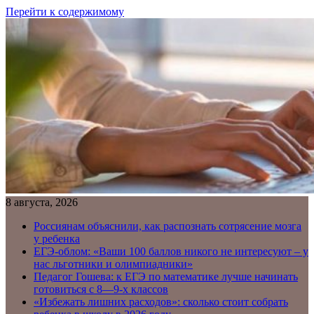
Перейти к содержимому
8 августа, 2026
Россиянам объяснили, как распознать сотрясение мозга
у ребенка
ЕГЭ-облом: «Ваши 100 баллов никого не интересуют – у
нас льготники и олимпиадники»
Педагог Гошева: к ЕГЭ по математике лучше начинать
готовиться с 8—9-х классов
«Избежать лишних расходов»: сколько стоит собрать