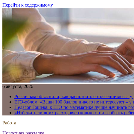
Перейти к содержимому
6 августа, 2026
Россиянам объяснили, как распознать сотрясение мозга у
ЕГЭ-облом: «Ваши 100 баллов никого не интересуют – у
Педагог Гошева: к ЕГЭ по математике лучше начинать го
«Избежать лишних расходов»: сколько стоит собрать ребе
Работа
Новостная рассылка