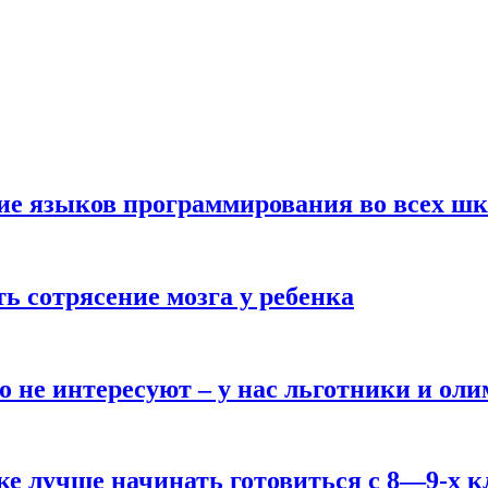
ние языков программирования во всех ш
ь сотрясение мозга у ребенка
о не интересуют – у нас льготники и ол
ке лучше начинать готовиться с 8—9-х к