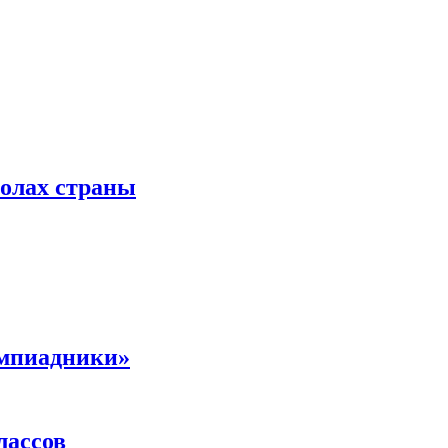
колах страны
импиадники»
лассов