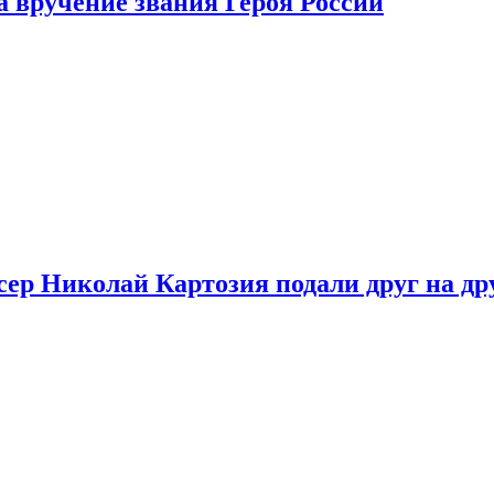
 вручение звания Героя России
ер Николай Картозия подали друг на дру