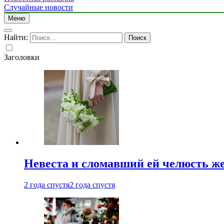
Случайные новости
Меню
Найти:
Заголовки
Невеста и сломавший ей челюсть ж
2 года спустя
2 года спустя