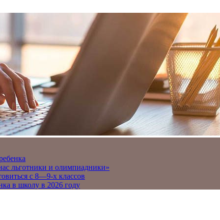
 ребенка
 нас льготники и олимпиадники»
товиться с 8—9-х классов
нка в школу в 2026 году