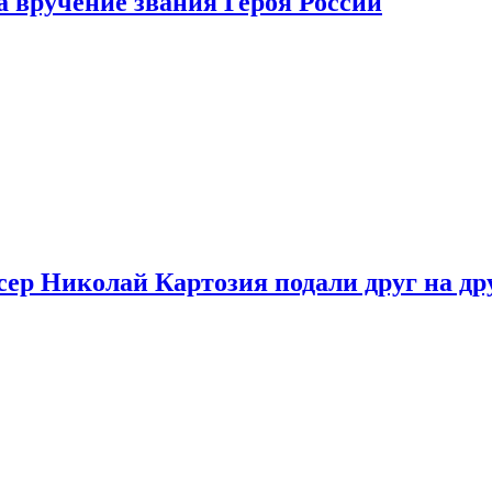
 вручение звания Героя России
ер Николай Картозия подали друг на дру