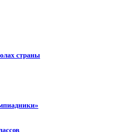
колах страны
импиадники»
лассов