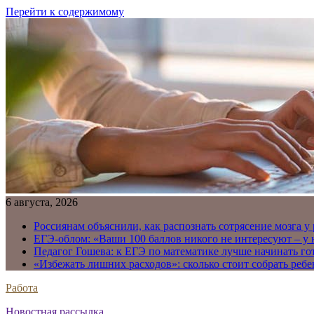
Перейти к содержимому
6 августа, 2026
Россиянам объяснили, как распознать сотрясение мозга у
ЕГЭ-облом: «Ваши 100 баллов никого не интересуют – у
Педагог Гошева: к ЕГЭ по математике лучше начинать го
«Избежать лишних расходов»: сколько стоит собрать ребе
Работа
Новостная рассылка