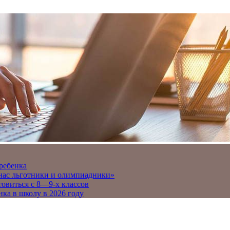
 ребенка
 нас льготники и олимпиадники»
товиться с 8—9-х классов
нка в школу в 2026 году