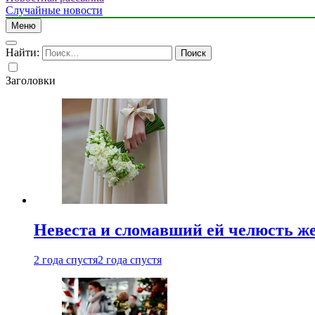
Случайные новости
Меню
Найти:
Заголовки
Невеста и сломавший ей челюсть ж
2 года спустя
2 года спустя