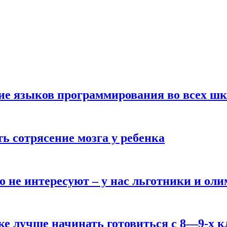
ние языков программирования во всех ш
ь сотрясение мозга у ребенка
о не интересуют – у нас льготники и ол
ке лучше начинать готовиться с 8—9-х к