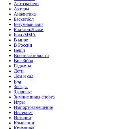
Автоэксперт
Актеры
Аналитика
Баскетбол
Безумный мир
Биатлон/Лыжи
Бокс/MMA
В мире
В России
Вещи
Военные новости
Волейбол
Гаджеты
Дети
Дом и сад
Еда
Звёзды
Здоровье
Зимние виды спорта
Игры
Импортозамещение
Интернет
Истории
Компании
Криминал