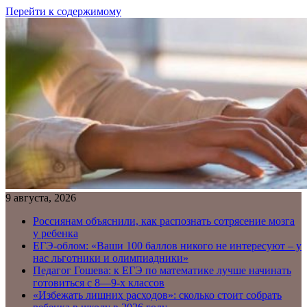
Перейти к содержимому
9 августа, 2026
Россиянам объяснили, как распознать сотрясение мозга
у ребенка
ЕГЭ-облом: «Ваши 100 баллов никого не интересуют – у
нас льготники и олимпиадники»
Педагог Гошева: к ЕГЭ по математике лучше начинать
готовиться с 8—9-х классов
«Избежать лишних расходов»: сколько стоит собрать