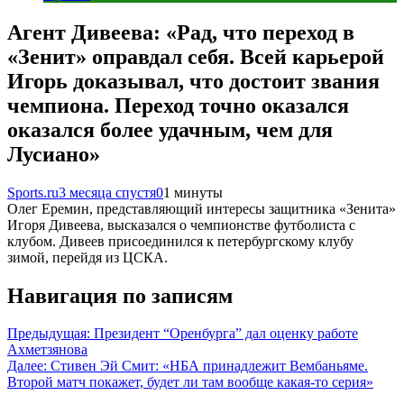
Агент Дивеева: «Рад, что переход в
«Зенит» оправдал себя. Всей карьерой
Игорь доказывал, что достоит звания
чемпиона. Переход точно оказался
оказался более удачным, чем для
Лусиано»
Sports.ru
3 месяца спустя
0
1 минуты
Олег Еремин, представляющий интересы защитника «Зенита»
Игоря Дивеева, высказался о чемпионстве футболиста с
клубом. Дивеев присоединился к петербургскому клубу
зимой, перейдя из ЦСКА.
Навигация по записям
Предыдущая:
Президент “Оренбурга” дал оценку работе
Ахметзянова
Далее:
Стивен Эй Смит: «НБА принадлежит Вембаньяме.
Второй матч покажет, будет ли там вообще какая-то серия»