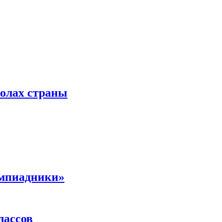
колах страны
импиадники»
лассов