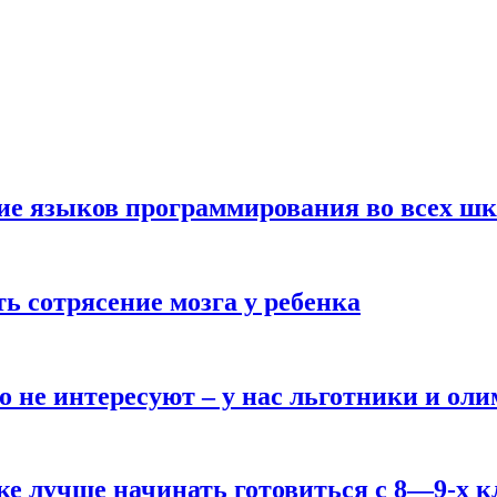
ние языков программирования во всех ш
ь сотрясение мозга у ребенка
о не интересуют – у нас льготники и ол
ке лучше начинать готовиться с 8—9-х к