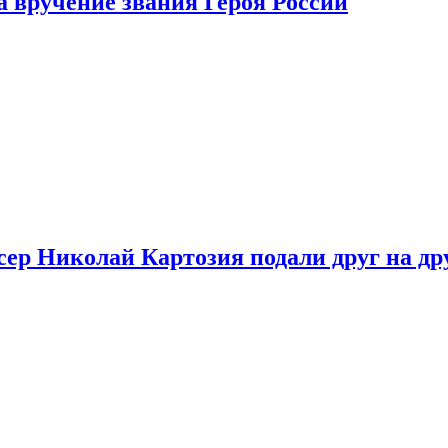
 вручение звания Героя России
ер Николай Картозия подали друг на дру