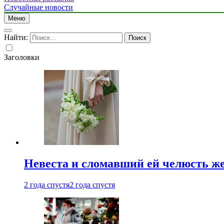
Случайные новости
Меню
Найти:
Заголовки
Невеста и сломавший ей челюсть ж
2 года спустя
2 года спустя