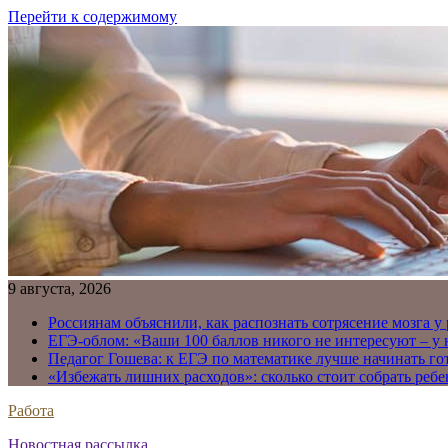
Перейти к содержимому
9 августа, 2026
Россиянам объяснили, как распознать сотрясение мозга у
ЕГЭ-облом: «Ваши 100 баллов никого не интересуют – у
Педагог Гошева: к ЕГЭ по математике лучше начинать го
«Избежать лишних расходов»: сколько стоит собрать ребе
Работа
Новостная рассылка