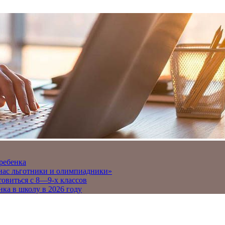
 ребенка
 нас льготники и олимпиадники»
товиться с 8—9-х классов
нка в школу в 2026 году