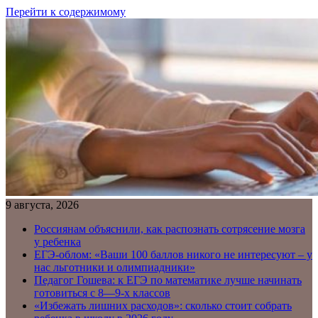
Перейти к содержимому
9 августа, 2026
Россиянам объяснили, как распознать сотрясение мозга
у ребенка
ЕГЭ-облом: «Ваши 100 баллов никого не интересуют – у
нас льготники и олимпиадники»
Педагог Гошева: к ЕГЭ по математике лучше начинать
готовиться с 8—9-х классов
«Избежать лишних расходов»: сколько стоит собрать