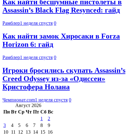
Как найти бесшумные пистолеты в
Assassin’s Black Flag Resynced: гайд
Рамблер
1 неделя спустя
0
Как найти замок Хиросаки в Forza
Horizon 6: гайд
Рамблер
1 неделя спустя
0
Игроки бросились скупать Assassin’s
Creed Odyssey из-за «Одиссеи»
Кристофера Нолана
Чемпионат.com
1 неделя спустя
0
Август 2026
Пн
Вт
Ср
Чт
Пт
Сб
Вс
1
2
3
4
5
6
7
8
9
10
11
12
13
14
15
16