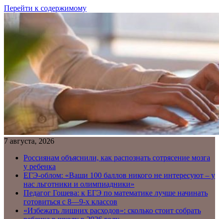
Перейти к содержимому
7 августа, 2026
Россиянам объяснили, как распознать сотрясение мозга
у ребенка
ЕГЭ-облом: «Ваши 100 баллов никого не интересуют – у
нас льготники и олимпиадники»
Педагог Гошева: к ЕГЭ по математике лучше начинать
готовиться с 8—9-х классов
«Избежать лишних расходов»: сколько стоит собрать