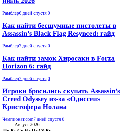
июль 2026
Рамблер
6 дней спустя
0
Как найти бесшумные пистолеты в
Assassin’s Black Flag Resynced: гайд
Рамблер
7 дней спустя
0
Как найти замок Хиросаки в Forza
Horizon 6: гайд
Рамблер
7 дней спустя
0
Игроки бросились скупать Assassin’s
Creed Odyssey из-за «Одиссеи»
Кристофера Нолана
Чемпионат.com
7 дней спустя
0
Август 2026
Пн
Вт
Ср
Чт
Пт
Сб
Вс