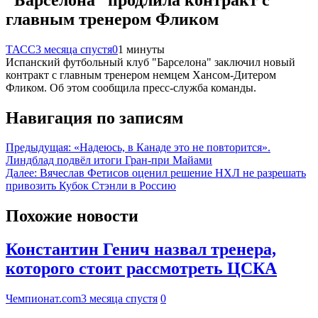
главным тренером Фликом
ТАСС
3 месяца спустя
0
1 минуты
Испанский футбольный клуб "Барселона" заключил новый
контракт с главным тренером немцем Хансом-Дитером
Фликом. Об этом сообщила пресс-служба команды.
Навигация по записям
Предыдущая:
«Надеюсь, в Канаде это не повторится».
Линдблад подвёл итоги Гран-при Майами
Далее:
Вячеслав Фетисов оценил решение НХЛ не разрешать
привозить Кубок Стэнли в Россию
Похожие новости
Константин Генич назвал тренера,
которого стоит рассмотреть ЦСКА
Чемпионат.com
3 месяца спустя
0