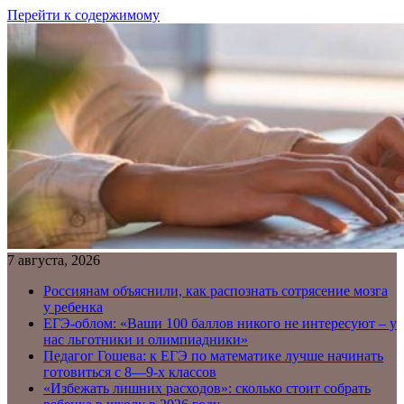
Перейти к содержимому
7 августа, 2026
Россиянам объяснили, как распознать сотрясение мозга
у ребенка
ЕГЭ-облом: «Ваши 100 баллов никого не интересуют – у
нас льготники и олимпиадники»
Педагог Гошева: к ЕГЭ по математике лучше начинать
готовиться с 8—9-х классов
«Избежать лишних расходов»: сколько стоит собрать