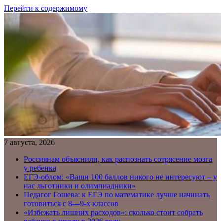
Перейти к содержимому
7 августа, 2026
Россиянам объяснили, как распознать сотрясение мозга
у ребенка
ЕГЭ-облом: «Ваши 100 баллов никого не интересуют – у
нас льготники и олимпиадники»
Педагог Гошева: к ЕГЭ по математике лучше начинать
готовиться с 8—9-х классов
«Избежать лишних расходов»: сколько стоит собрать