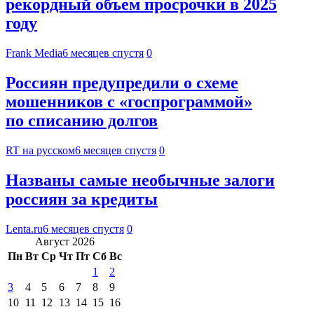
рекордный объем просрочки в 2025
году
Frank Media
6 месяцев спустя
0
Россиян предупредили о схеме
мошенников с «госпрограммой»
по списанию долгов
RT на русском
6 месяцев спустя
0
Названы самые необычные залоги
россиян за кредиты
Lenta.ru
6 месяцев спустя
0
Август 2026
Пн
Вт
Ср
Чт
Пт
Сб
Вс
1
2
3
4
5
6
7
8
9
10
11
12
13
14
15
16