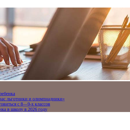
 ребенка
 нас льготники и олимпиадники»
товиться с 8—9-х классов
нка в школу в 2026 году