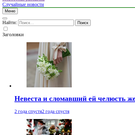
Случайные новости
Меню
Найти:
Заголовки
Невеста и сломавший ей челюсть ж
2 года спустя
2 года спустя