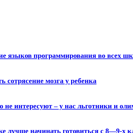
ние языков программирования во всех ш
ь сотрясение мозга у ребенка
о не интересуют – у нас льготники и ол
ке лучше начинать готовиться с 8—9-х к