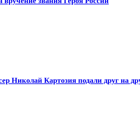
 вручение звания Героя России
ер Николай Картозия подали друг на дру