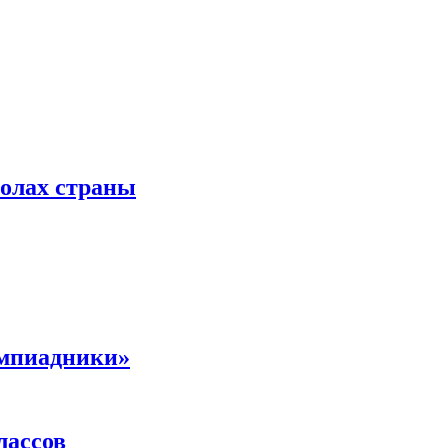
колах страны
импиадники»
лассов