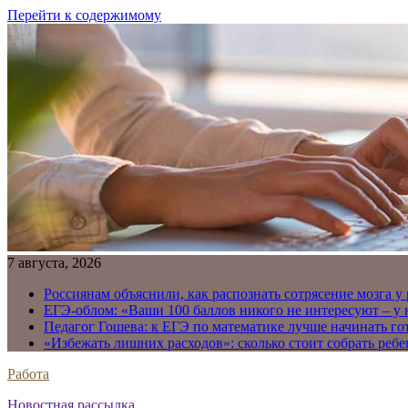
Перейти к содержимому
7 августа, 2026
Россиянам объяснили, как распознать сотрясение мозга у
ЕГЭ-облом: «Ваши 100 баллов никого не интересуют – у
Педагог Гошева: к ЕГЭ по математике лучше начинать го
«Избежать лишних расходов»: сколько стоит собрать ребе
Работа
Новостная рассылка