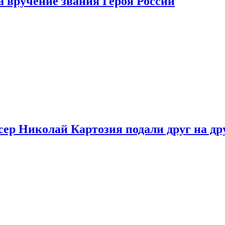
 вручение звания Героя России
ер Николай Картозия подали друг на дру