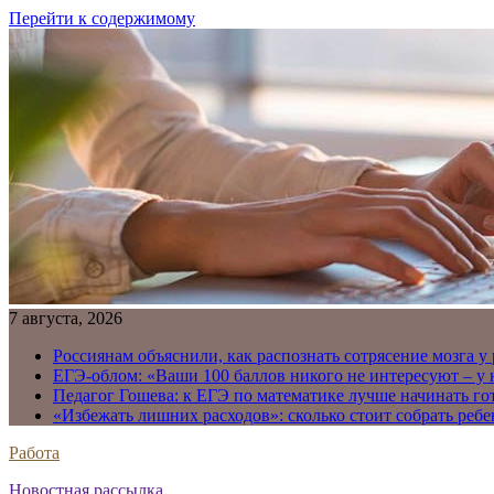
Перейти к содержимому
7 августа, 2026
Россиянам объяснили, как распознать сотрясение мозга у
ЕГЭ-облом: «Ваши 100 баллов никого не интересуют – у
Педагог Гошева: к ЕГЭ по математике лучше начинать го
«Избежать лишних расходов»: сколько стоит собрать ребе
Работа
Новостная рассылка