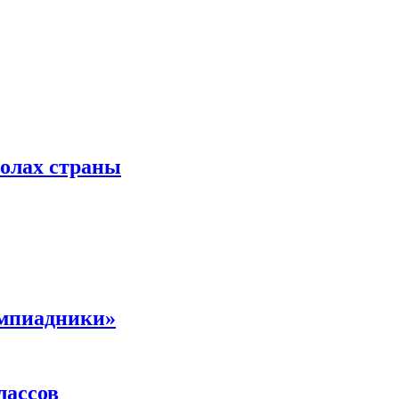
колах страны
импиадники»
лассов