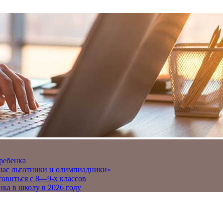
 ребенка
 нас льготники и олимпиадники»
товиться с 8—9-х классов
нка в школу в 2026 году