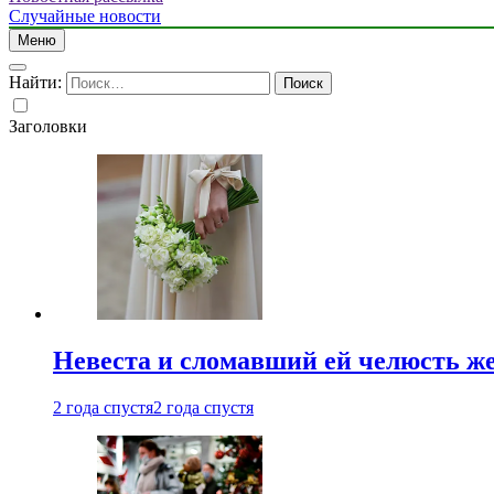
Случайные новости
Меню
Найти:
Заголовки
Невеста и сломавший ей челюсть ж
2 года спустя
2 года спустя