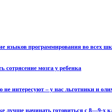
ние языков программирования во всех ш
ь сотрясение мозга у ребенка
о не интересуют – у нас льготники и ол
ке лучше начинать готовиться с 8—9-х к