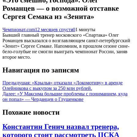
Романцев — о возможной отставке
Сергея Семака из «Зенита»
Чемпионат.com
12 месяцев спустя
0
1 минуты
Бывший главный тренер московского «Спартака» Олег
Романцев высказался о возглавляющем санкт-петербургский
«Зенит» Сергее Семаке. Напомним, в прошлом сезоне сине-
бело-голубые не смогли выиграть чемпионат России, заняв
второе место.
Навигация по записям
Предыдущая:
«Крылья» отказали «Локомотиву» в аренде
Олейникова с выкупом за 250 млн рублей.
Далее:
«У Максима большие проблемы с пониманием, куда
он попал» — Черданцев о Глушенкове
Похожие новости
Константин Генич назвал тренера,
которого стоит рассмотреть ЦСКА