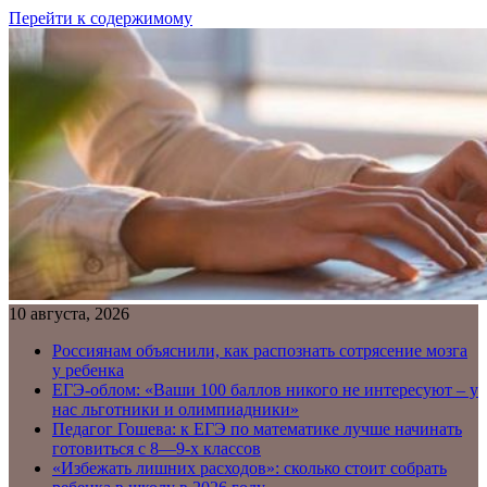
Перейти к содержимому
10 августа, 2026
Россиянам объяснили, как распознать сотрясение мозга
у ребенка
ЕГЭ-облом: «Ваши 100 баллов никого не интересуют – у
нас льготники и олимпиадники»
Педагог Гошева: к ЕГЭ по математике лучше начинать
готовиться с 8—9-х классов
«Избежать лишних расходов»: сколько стоит собрать