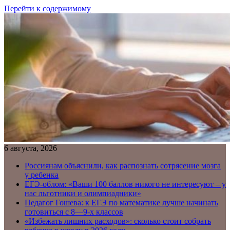
Перейти к содержимому
6 августа, 2026
Россиянам объяснили, как распознать сотрясение мозга
у ребенка
ЕГЭ-облом: «Ваши 100 баллов никого не интересуют – у
нас льготники и олимпиадники»
Педагог Гошева: к ЕГЭ по математике лучше начинать
готовиться с 8—9-х классов
«Избежать лишних расходов»: сколько стоит собрать