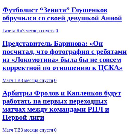
Футболист “Зенита” Глушенков
обручился со своей девушкой Анной
Газета.Ru
3 месяца спустя
0
Представитель Баринова: «Он
посчитал, что фотография с ребятами
из «Локомотива» была бы не совсем
корректной по отношению к ЦСКА»
Матч ТВ
3 месяца спустя
0
Арбитры Фролов и Капленков будут
работать на первых переходных
матчах между командами РПЛ и
Первой лиги
Матч ТВ
3 месяца спустя
0