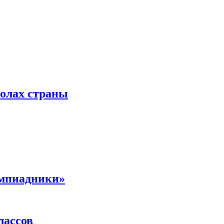
колах страны
импиадники»
лассов