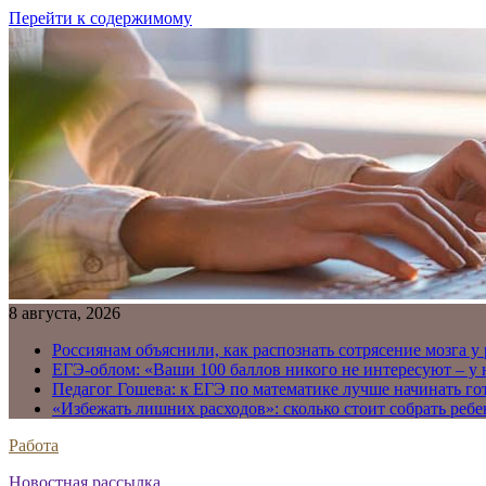
Перейти к содержимому
8 августа, 2026
Россиянам объяснили, как распознать сотрясение мозга у
ЕГЭ-облом: «Ваши 100 баллов никого не интересуют – у
Педагог Гошева: к ЕГЭ по математике лучше начинать го
«Избежать лишних расходов»: сколько стоит собрать ребе
Работа
Новостная рассылка