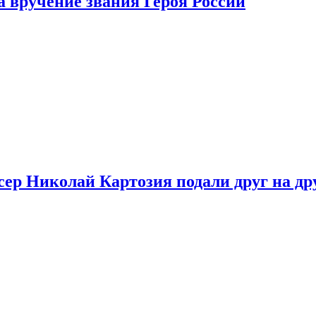
 вручение звания Героя России
ер Николай Картозия подали друг на дру