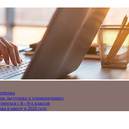
 ребенка
 нас льготники и олимпиадники»
товиться с 8—9-х классов
нка в школу в 2026 году