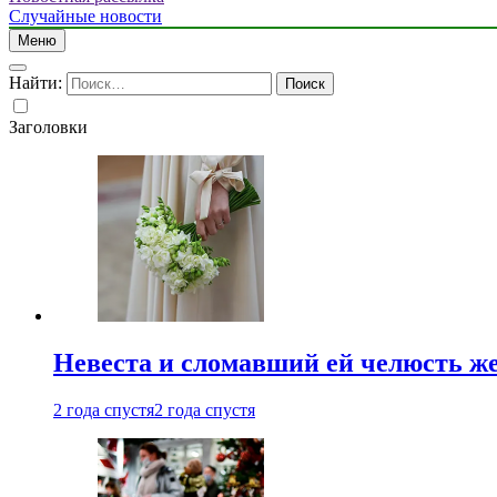
Случайные новости
Меню
Найти:
Заголовки
Невеста и сломавший ей челюсть ж
2 года спустя
2 года спустя