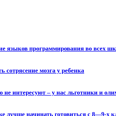
ние языков программирования во всех ш
ь сотрясение мозга у ребенка
о не интересуют – у нас льготники и ол
ке лучше начинать готовиться с 8—9-х к