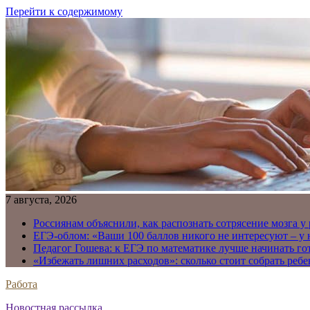
Перейти к содержимому
7 августа, 2026
Россиянам объяснили, как распознать сотрясение мозга у
ЕГЭ-облом: «Ваши 100 баллов никого не интересуют – у
Педагог Гошева: к ЕГЭ по математике лучше начинать го
«Избежать лишних расходов»: сколько стоит собрать ребе
Работа
Новостная рассылка