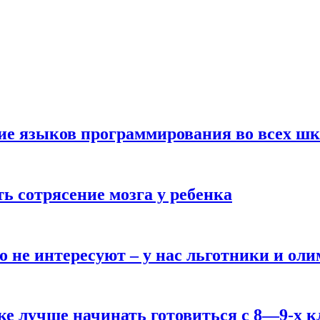
ние языков программирования во всех ш
ь сотрясение мозга у ребенка
о не интересуют – у нас льготники и ол
ке лучше начинать готовиться с 8—9-х к