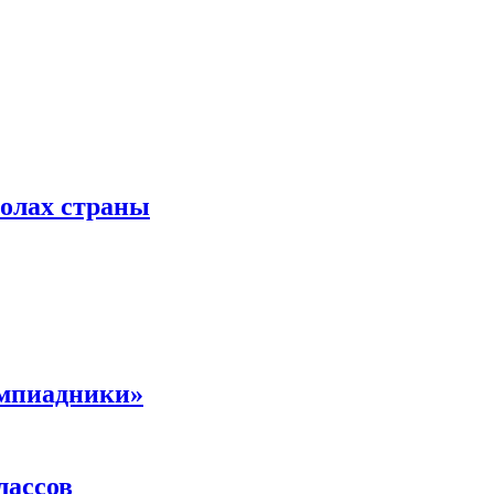
колах страны
импиадники»
лассов