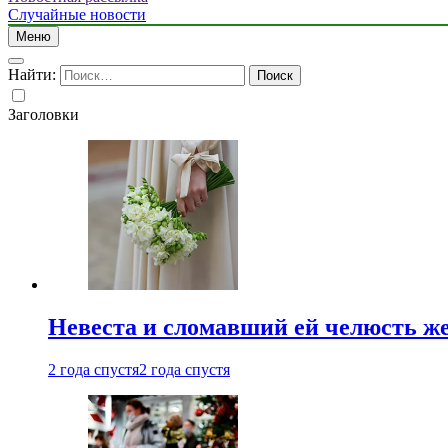
Случайные новости
Меню
Найти:
Заголовки
Невеста и сломавший ей челюсть ж
2 года спустя
2 года спустя