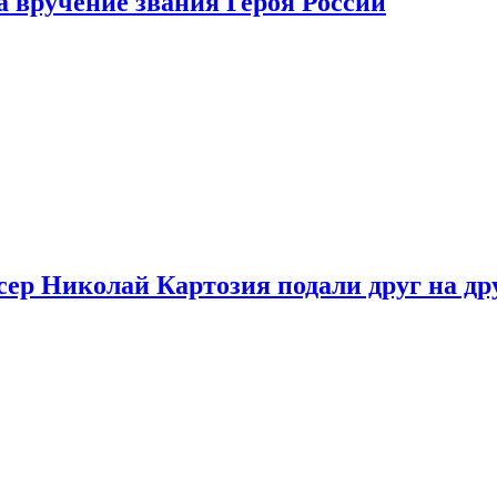
 вручение звания Героя России
ер Николай Картозия подали друг на дру