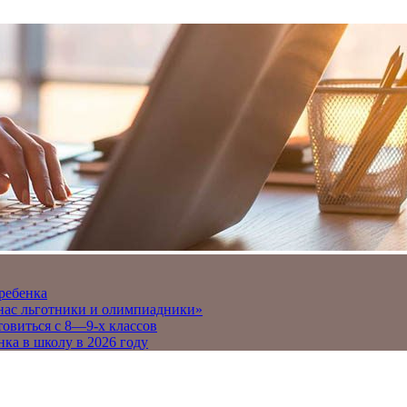
 ребенка
 нас льготники и олимпиадники»
товиться с 8—9-х классов
нка в школу в 2026 году