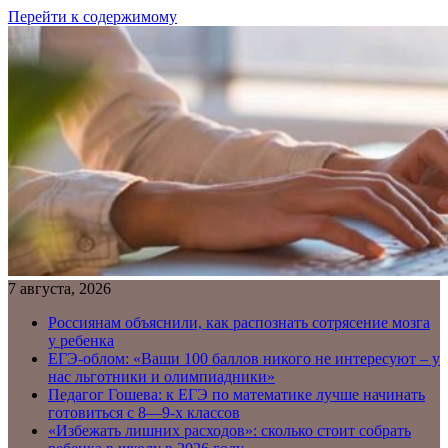
Перейти к содержимому
7 августа, 2026
Россиянам объяснили, как распознать сотрясение мозга
у ребенка
ЕГЭ-облом: «Ваши 100 баллов никого не интересуют – у
нас льготники и олимпиадники»
Педагог Гошева: к ЕГЭ по математике лучше начинать
готовиться с 8—9-х классов
«Избежать лишних расходов»: сколько стоит собрать