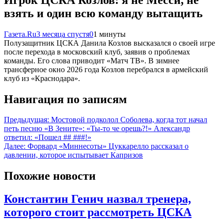
взять и один всю команду вытащить
Газета.Ru
3 месяца спустя
0
1 минуты
Полузащитник ЦСКА Данила Козлов высказался о своей игре
после перехода в московский клуб, заявив о проблемах
команды. Его слова приводит «Матч ТВ». В зимнее
трансферное окно 2026 года Козлов перебрался в армейский
клуб из «Краснодара».
Навигация по записям
Предыдущая:
Мостовой подколол Соболева, когда тот начал
петь песню «В Зените»: «Ты-то че орешь?!» Александр
ответил: «Пошел ## ###!»
Далее:
Форвард «Миннесоты» Цуккарелло рассказал о
давлении, которое испытывает Капризов
Похожие новости
Константин Генич назвал тренера,
которого стоит рассмотреть ЦСКА