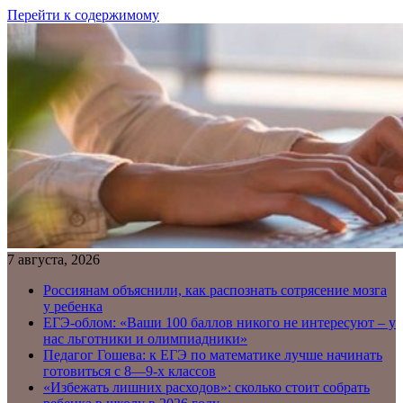
Перейти к содержимому
7 августа, 2026
Россиянам объяснили, как распознать сотрясение мозга
у ребенка
ЕГЭ-облом: «Ваши 100 баллов никого не интересуют – у
нас льготники и олимпиадники»
Педагог Гошева: к ЕГЭ по математике лучше начинать
готовиться с 8—9-х классов
«Избежать лишних расходов»: сколько стоит собрать