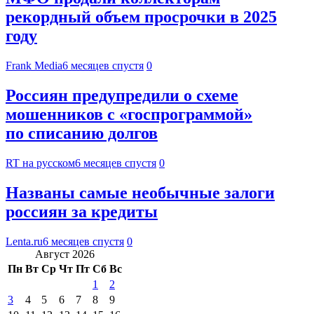
рекордный объем просрочки в 2025
году
Frank Media
6 месяцев спустя
0
Россиян предупредили о схеме
мошенников с «госпрограммой»
по списанию долгов
RT на русском
6 месяцев спустя
0
Названы самые необычные залоги
россиян за кредиты
Lenta.ru
6 месяцев спустя
0
Август 2026
Пн
Вт
Ср
Чт
Пт
Сб
Вс
1
2
3
4
5
6
7
8
9