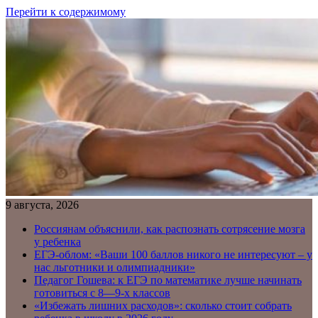
Перейти к содержимому
9 августа, 2026
Россиянам объяснили, как распознать сотрясение мозга
у ребенка
ЕГЭ-облом: «Ваши 100 баллов никого не интересуют – у
нас льготники и олимпиадники»
Педагог Гошева: к ЕГЭ по математике лучше начинать
готовиться с 8—9-х классов
«Избежать лишних расходов»: сколько стоит собрать