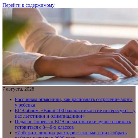
Перейти к содержимому
7 августа, 2026
Россиянам объяснили, как распознать сотрясение мозга
у ребенка
ЕГЭ-облом: «Ваши 100 баллов никого не интересуют – у
нас льготники и олимпиадники»
Педагог Гошева: к ЕГЭ по математике лучше начинать
готовиться с 8—9-х классов
«Избежать лишних расходов»: сколько стоит собрать