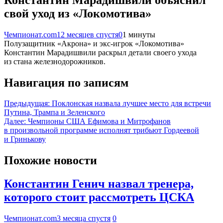
свой уход из «Локомотива»
Чемпионат.com
12 месяцев спустя
0
1 минуты
Полузащитник «Акрона» и экс-игрок «Локомотива»
Константин Марадишвили раскрыл детали своего ухода
из стана железнодорожников.
Навигация по записям
Предыдущая:
Поклонская назвала лучшее место для встречи
Путина, Трампа и Зеленского
Далее:
Чемпионы США Ефимова и Митрофанов
в произвольной программе исполнят трибьют Гордеевой
и Гринькову
Похожие новости
Константин Генич назвал тренера,
которого стоит рассмотреть ЦСКА
Чемпионат.com
3 месяца спустя
0