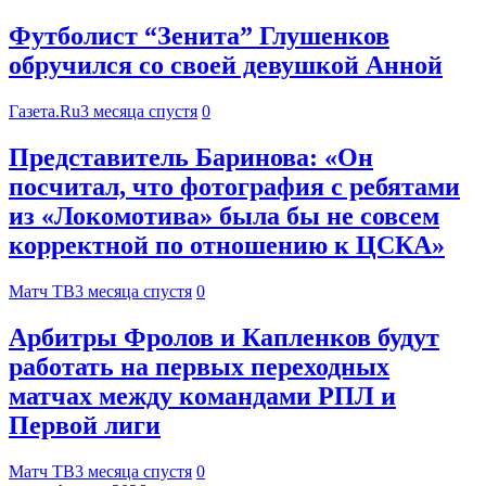
Футболист “Зенита” Глушенков
обручился со своей девушкой Анной
Газета.Ru
3 месяца спустя
0
Представитель Баринова: «Он
посчитал, что фотография с ребятами
из «Локомотива» была бы не совсем
корректной по отношению к ЦСКА»
Матч ТВ
3 месяца спустя
0
Арбитры Фролов и Капленков будут
работать на первых переходных
матчах между командами РПЛ и
Первой лиги
Матч ТВ
3 месяца спустя
0