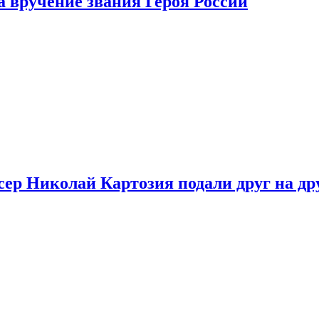
 вручение звания Героя России
ер Николай Картозия подали друг на дру