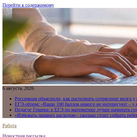
Перейти к содержимому
6 августа, 2026
Россиянам объяснили, как распознать сотрясение мозга у
ЕГЭ-облом: «Ваши 100 баллов никого не интересуют – у
Педагог Гошева: к ЕГЭ по математике лучше начинать го
«Избежать лишних расходов»: сколько стоит собрать ребе
Работа
Новостная рассылка