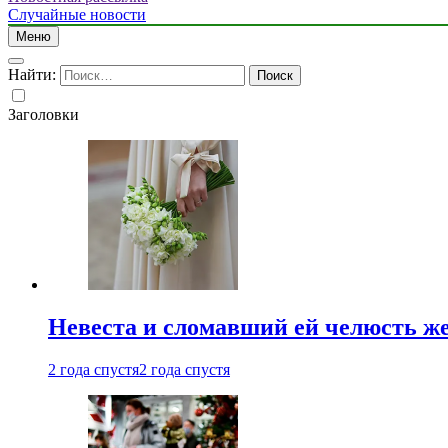
Случайные новости
Меню
Найти:
Заголовки
Невеста и сломавший ей челюсть ж
2 года спустя
2 года спустя