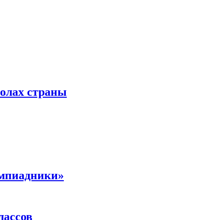
колах страны
импиадники»
лассов