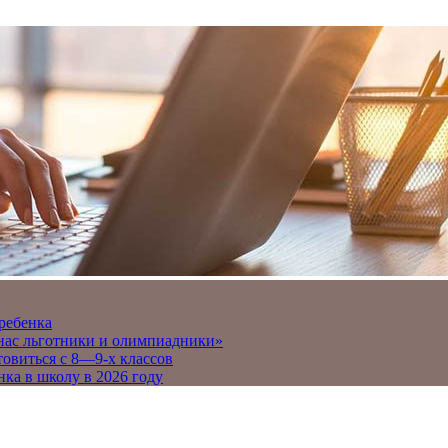
 ребенка
 нас льготники и олимпиадники»
товиться с 8—9-х классов
нка в школу в 2026 году