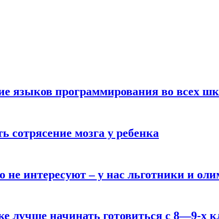
ние языков программирования во всех ш
ь сотрясение мозга у ребенка
о не интересуют – у нас льготники и ол
ке лучше начинать готовиться с 8—9-х к