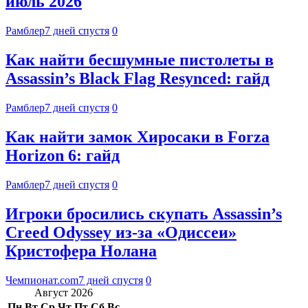
июль 2026
Рамблер
7 дней спустя
0
Как найти бесшумные пистолеты в
Assassin’s Black Flag Resynced: гайд
Рамблер
7 дней спустя
0
Как найти замок Хиросаки в Forza
Horizon 6: гайд
Рамблер
7 дней спустя
0
Игроки бросились скупать Assassin’s
Creed Odyssey из-за «Одиссеи»
Кристофера Нолана
Чемпионат.com
7 дней спустя
0
Август 2026
Пн
Вт
Ср
Чт
Пт
Сб
Вс