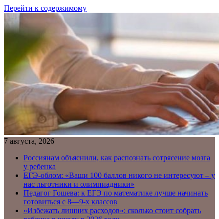
Перейти к содержимому
7 августа, 2026
Россиянам объяснили, как распознать сотрясение мозга
у ребенка
ЕГЭ-облом: «Ваши 100 баллов никого не интересуют – у
нас льготники и олимпиадники»
Педагог Гошева: к ЕГЭ по математике лучше начинать
готовиться с 8—9-х классов
«Избежать лишних расходов»: сколько стоит собрать