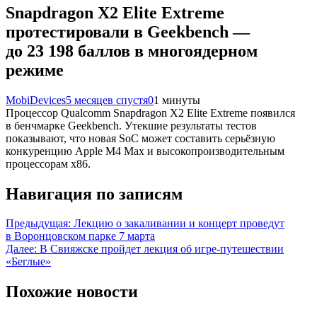
Snapdragon X2 Elite Extreme
протестировали в Geekbench —
до 23 198 баллов в многоядерном
режиме
MobiDevices
5 месяцев спустя
0
1 минуты
Процессор Qualcomm Snapdragon X2 Elite Extreme появился
в бенчмарке Geekbench. Утекшие результаты тестов
показывают, что новая SoC может составить серьёзную
конкуренцию Apple M4 Max и высокопроизводительным
процессорам x86.
Навигация по записям
Предыдущая:
Лекцию о закаливании и концерт проведут
в Воронцовском парке 7 марта
Далее:
В Свияжске пройдет лекция об игре-путешествии
«Беглые»
Похожие новости