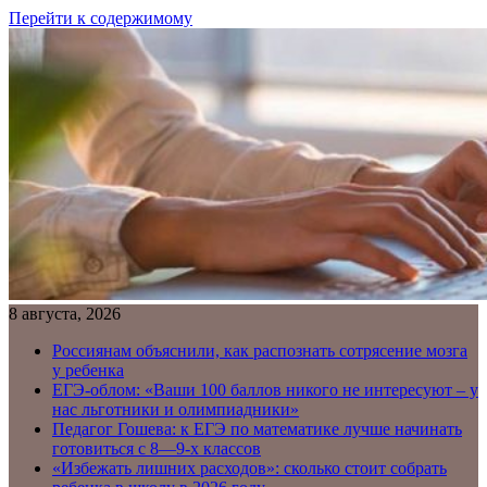
Перейти к содержимому
8 августа, 2026
Россиянам объяснили, как распознать сотрясение мозга
у ребенка
ЕГЭ-облом: «Ваши 100 баллов никого не интересуют – у
нас льготники и олимпиадники»
Педагог Гошева: к ЕГЭ по математике лучше начинать
готовиться с 8—9-х классов
«Избежать лишних расходов»: сколько стоит собрать