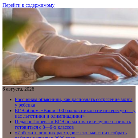
Перейти к содержимому
6 августа, 2026
Россиянам объяснили, как распознать сотрясение мозга
у ребенка
ЕГЭ-облом: «Ваши 100 баллов никого не интересуют – у
нас льготники и олимпиадники»
Педагог Гошева: к ЕГЭ по математике лучше начинать
готовиться с 8—9-х классов
«Избежать лишних расходов»: сколько стоит собрать