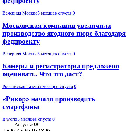
федпроекту
Вечерняя Москва
5 месяцев спустя
0
Московская компания увеличила
производство ягодного пюре благодаря
федпроекту
Вечерняя Москва
5 месяцев спустя
0
Камеры и регистраторы предложено
оценивать. Что это даст?
Российская Газета
5 месяцев спустя
0
«Рикор» начала производить
смартфоны
It-world
5 месяцев спустя
0
Август 2026
Пн
Вт
Ср
Чт
Пт
Сб
Вс