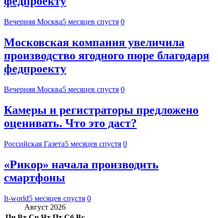
федпроекту
Вечерняя Москва
5 месяцев спустя
0
Московская компания увеличила
производство ягодного пюре благодаря
федпроекту
Вечерняя Москва
5 месяцев спустя
0
Камеры и регистраторы предложено
оценивать. Что это даст?
Российская Газета
5 месяцев спустя
0
«Рикор» начала производить
смартфоны
It-world
5 месяцев спустя
0
Август 2026
Пн
Вт
Ср
Чт
Пт
Сб
Вс