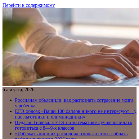
Перейти к содержимому
6 августа, 2026
Россиянам объяснили, как распознать сотрясение мозга
у ребенка
ЕГЭ-облом: «Ваши 100 баллов никого не интересуют – у
нас льготники и олимпиадники»
Педагог Гошева: к ЕГЭ по математике лучше начинать
готовиться с 8—9-х классов
«Избежать лишних расходов»: сколько стоит собрать