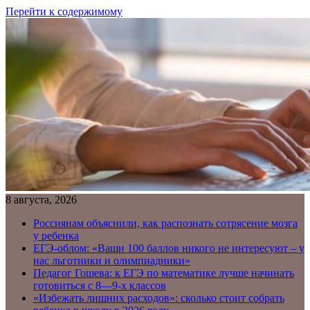
Перейти к содержимому
8 августа, 2026
Россиянам объяснили, как распознать сотрясение мозга
у ребенка
ЕГЭ-облом: «Ваши 100 баллов никого не интересуют – у
нас льготники и олимпиадники»
Педагог Гошева: к ЕГЭ по математике лучше начинать
готовиться с 8—9-х классов
«Избежать лишних расходов»: сколько стоит собрать