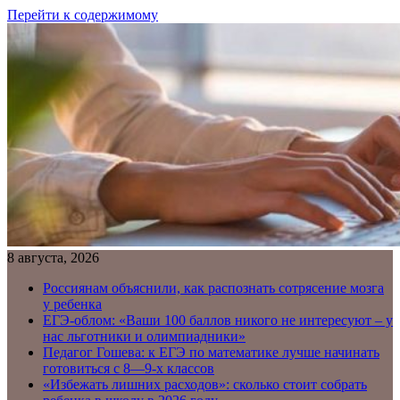
Перейти к содержимому
8 августа, 2026
Россиянам объяснили, как распознать сотрясение мозга
у ребенка
ЕГЭ-облом: «Ваши 100 баллов никого не интересуют – у
нас льготники и олимпиадники»
Педагог Гошева: к ЕГЭ по математике лучше начинать
готовиться с 8—9-х классов
«Избежать лишних расходов»: сколько стоит собрать