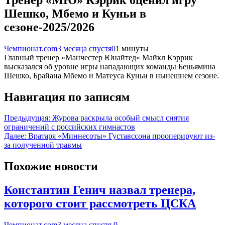
Шешко, Мбемо и Куньи в
сезоне-2025/2026
Чемпионат.com
3 месяца спустя
0
1 минуты
Главный тренер «Манчестер Юнайтед» Майкл Кэррик
высказался об уровне игры нападающих команды Беньямина
Шешко, Брайана Мбемо и Матеуса Куньи в нынешнем сезоне.
Навигация по записям
Предыдущая:
Журова раскрыла особый смысл снятия
ограничений с российских гимнастов
Далее:
Вратаря «Миннесоты» Густавссона прооперируют из-
за полученной травмы
Похожие новости
Константин Генич назвал тренера,
которого стоит рассмотреть ЦСКА
Чемпионат.com
3 месяца спустя
0