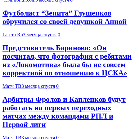
Футболист “Зенита” Глушенков
обручился со своей девушкой Анной
Газета.Ru
3 месяца спустя
0
Представитель Баринова: «Он
посчитал, что фотография с ребятами
из «Локомотива» была бы не совсем
корректной по отношению к ЦСКА»
Матч ТВ
3 месяца спустя
0
Арбитры Фролов и Капленков будут
работать на первых переходных
матчах между командами РПЛ и
Первой лиги
Матч ТВ
3 месяца спустя
0