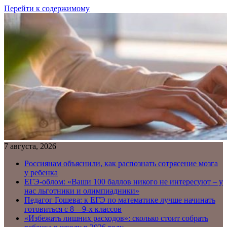
Перейти к содержимому
7 августа, 2026
Россиянам объяснили, как распознать сотрясение мозга
у ребенка
ЕГЭ-облом: «Ваши 100 баллов никого не интересуют – у
нас льготники и олимпиадники»
Педагог Гошева: к ЕГЭ по математике лучше начинать
готовиться с 8—9-х классов
«Избежать лишних расходов»: сколько стоит собрать