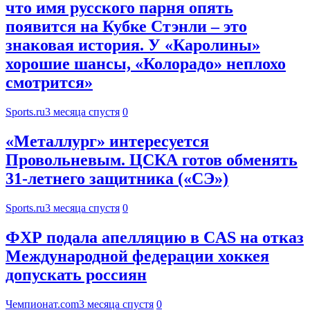
что имя русского парня опять
появится на Кубке Стэнли – это
знаковая история. У «Каролины»
хорошие шансы, «Колорадо» неплохо
смотрится»
Sports.ru
3 месяца спустя
0
«Металлург» интересуется
Провольневым. ЦСКА готов обменять
31-летнего защитника («СЭ»)
Sports.ru
3 месяца спустя
0
ФХР подала апелляцию в CAS на отказ
Международной федерации хоккея
допускать россиян
Чемпионат.com
3 месяца спустя
0