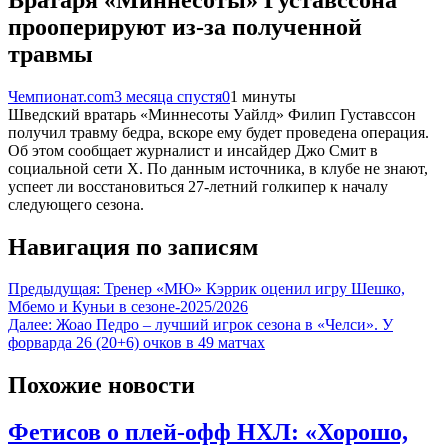
прооперируют из-за полученной
травмы
Чемпионат.com
3 месяца спустя
0
1 минуты
Шведский вратарь «Миннесоты Уайлд» Филип Густавссон
получил травму бедра, вскоре ему будет проведена операция.
Об этом сообщает журналист и инсайдер Джо Смит в
социальной сети X. По данным источника, в клубе не знают,
успеет ли восстановиться 27-летний голкипер к началу
следующего сезона.
Навигация по записям
Предыдущая:
Тренер «МЮ» Кэррик оценил игру Шешко,
Мбемо и Куньи в сезоне-2025/2026
Далее:
Жоао Педро – лучший игрок сезона в «Челси». У
форварда 26 (20+6) очков в 49 матчах
Похожие новости
Фетисов о плей-офф НХЛ: «Хорошо,