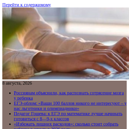
Перейти к содержимому
8 августа, 2026
Россиянам объяснили, как распознать сотрясение мозга
у ребенка
ЕГЭ-облом: «Ваши 100 баллов никого не интересуют – у
нас льготники и олимпиадники»
Педагог Гошева: к ЕГЭ по математике лучше начинать
готовиться с 8—9-х классов
«Избежать лишних расходов»: сколько стоит собрать