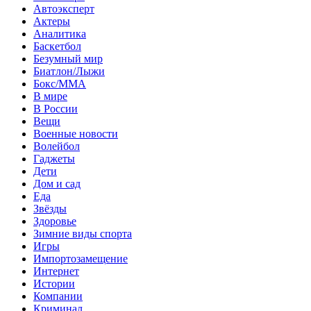
Автоэксперт
Актеры
Аналитика
Баскетбол
Безумный мир
Биатлон/Лыжи
Бокс/MMA
В мире
В России
Вещи
Военные новости
Волейбол
Гаджеты
Дети
Дом и сад
Еда
Звёзды
Здоровье
Зимние виды спорта
Игры
Импортозамещение
Интернет
Истории
Компании
Криминал