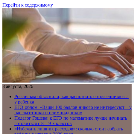
Перейти к содержимому
8 августа, 2026
Россиянам объяснили, как распознать сотрясение мозга
у ребенка
ЕГЭ-облом: «Ваши 100 баллов никого не интересуют – у
нас льготники и олимпиадники»
Педагог Гошева: к ЕГЭ по математике лучше начинать
готовиться с 8—9-х классов
«Избежать лишних расходов»: сколько стоит собрать