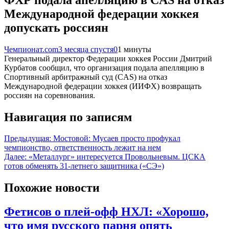
Международной федерации хоккея
допускать россиян
Чемпионат.com
3 месяца спустя
0
1 минуты
Генеральный директор Федерации хоккея России Дмитрий
Курбатов сообщил, что организация подала апелляцию в
Спортивный арбитражный суд (CAS) на отказ
Международной федерации хоккея (ИИФХ) возвращать
россиян на соревнования.
Навигация по записям
Предыдущая:
Мостовой: Мусаев просто профукал
чемпионство, ответственность лежит на нем
Далее:
«Металлург» интересуется Провольневым. ЦСКА
готов обменять 31-летнего защитника («СЭ»)
Похожие новости
Фетисов о плей-офф НХЛ: «Хорошо,
что имя русского парня опять