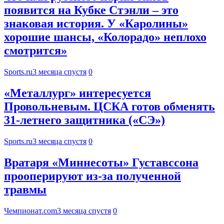
появится на Кубке Стэнли – это
знаковая история. У «Каролины»
хорошие шансы, «Колорадо» неплохо
смотрится»
Sports.ru
3 месяца спустя
0
«Металлург» интересуется
Провольневым. ЦСКА готов обменять
31-летнего защитника («СЭ»)
Sports.ru
3 месяца спустя
0
Вратаря «Миннесоты» Густавссона
прооперируют из-за полученной
травмы
Чемпионат.com
3 месяца спустя
0