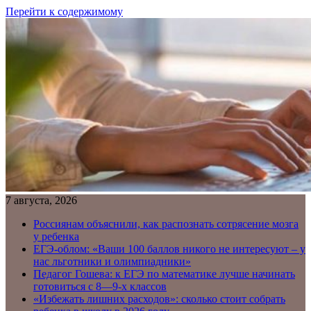
Перейти к содержимому
7 августа, 2026
Россиянам объяснили, как распознать сотрясение мозга
у ребенка
ЕГЭ-облом: «Ваши 100 баллов никого не интересуют – у
нас льготники и олимпиадники»
Педагог Гошева: к ЕГЭ по математике лучше начинать
готовиться с 8—9-х классов
«Избежать лишних расходов»: сколько стоит собрать