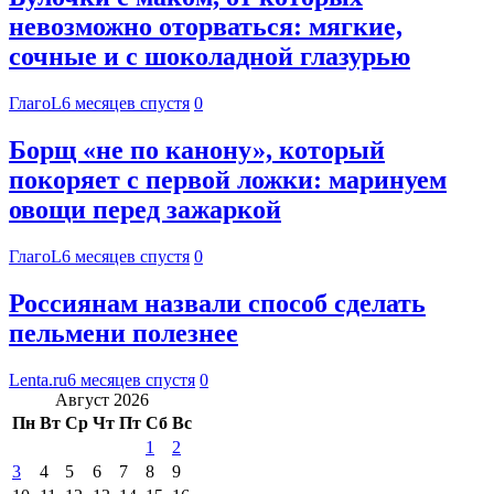
невозможно оторваться: мягкие,
сочные и с шоколадной глазурью
ГлагоL
6 месяцев спустя
0
Борщ «не по канону», который
покоряет с первой ложки: маринуем
овощи перед зажаркой
ГлагоL
6 месяцев спустя
0
Россиянам назвали способ сделать
пельмени полезнее
Lenta.ru
6 месяцев спустя
0
Август 2026
Пн
Вт
Ср
Чт
Пт
Сб
Вс
1
2
3
4
5
6
7
8
9