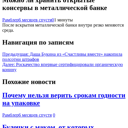
консервы в металлической банке
Рамблер
6 месяцев спустя
0
1 минуты
После вскрытия металлической банки внутри резко меняются
среда.
Навигация по записям
Предыдущая:
Даша Букина из «Счастливы вместе» накопила
полсотни штрафов
Далее:
Роскачество впервые сертифицировали органическую
конину
Похожие новости
Почему нельзя верить срокам годности
на упаковке
Рамблер
6 месяцев спустя
0
Булочки с маком, от которых