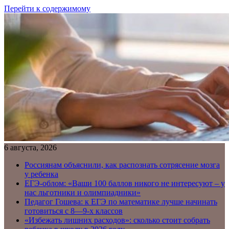
Перейти к содержимому
6 августа, 2026
Россиянам объяснили, как распознать сотрясение мозга
у ребенка
ЕГЭ-облом: «Ваши 100 баллов никого не интересуют – у
нас льготники и олимпиадники»
Педагог Гошева: к ЕГЭ по математике лучше начинать
готовиться с 8—9-х классов
«Избежать лишних расходов»: сколько стоит собрать