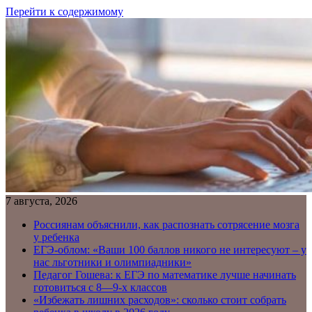
Перейти к содержимому
7 августа, 2026
Россиянам объяснили, как распознать сотрясение мозга
у ребенка
ЕГЭ-облом: «Ваши 100 баллов никого не интересуют – у
нас льготники и олимпиадники»
Педагог Гошева: к ЕГЭ по математике лучше начинать
готовиться с 8—9-х классов
«Избежать лишних расходов»: сколько стоит собрать