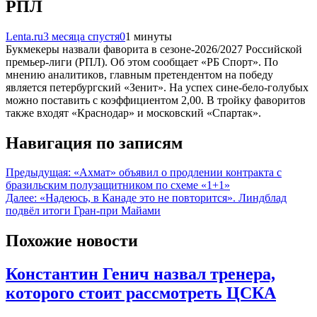
РПЛ
Lenta.ru
3 месяца спустя
0
1 минуты
Букмекеры назвали фаворита в сезоне-2026/2027 Российской
премьер-лиги (РПЛ). Об этом сообщает «РБ Спорт». По
мнению аналитиков, главным претендентом на победу
является петербургский «Зенит». На успех сине-бело-голубых
можно поставить с коэффициентом 2,00. В тройку фаворитов
также входят «Краснодар» и московский «Спартак».
Навигация по записям
Предыдущая:
«Ахмат» объявил о продлении контракта с
бразильским полузащитником по схеме «1+1»
Далее:
«Надеюсь, в Канаде это не повторится». Линдблад
подвёл итоги Гран-при Майами
Похожие новости
Константин Генич назвал тренера,
которого стоит рассмотреть ЦСКА