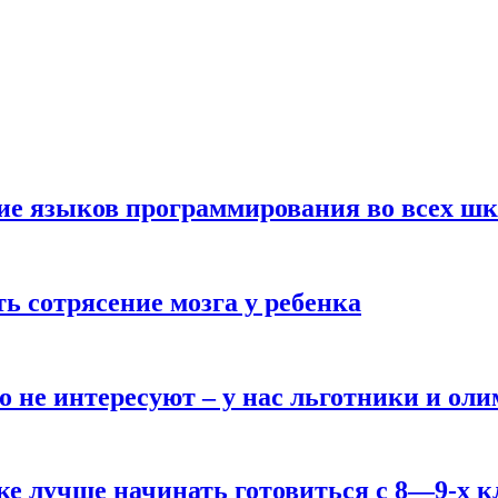
ние языков программирования во всех ш
ь сотрясение мозга у ребенка
о не интересуют – у нас льготники и ол
ке лучше начинать готовиться с 8—9-х к