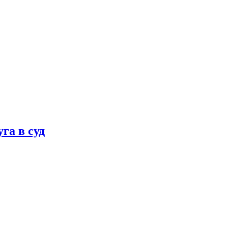
га в суд