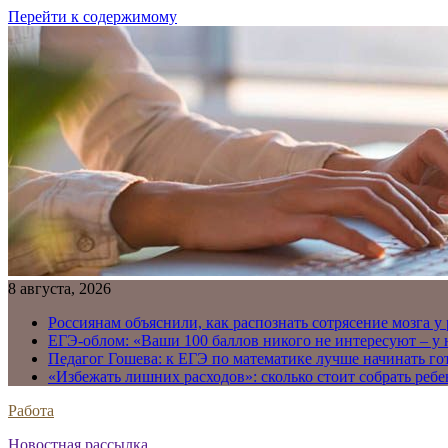
Перейти к содержимому
8 августа, 2026
Россиянам объяснили, как распознать сотрясение мозга у
ЕГЭ-облом: «Ваши 100 баллов никого не интересуют – у
Педагог Гошева: к ЕГЭ по математике лучше начинать го
«Избежать лишних расходов»: сколько стоит собрать ребе
Работа
Новостная рассылка