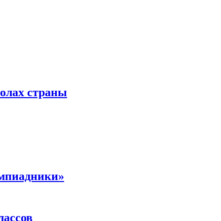
колах страны
импиадники»
лассов