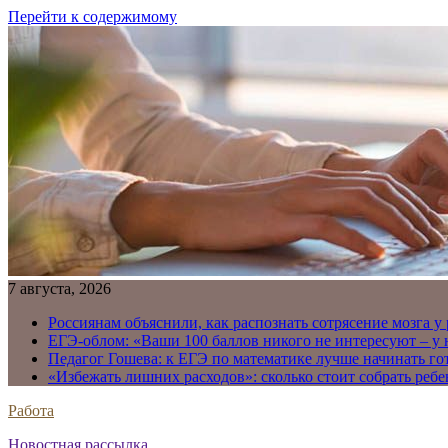
Перейти к содержимому
7 августа, 2026
Россиянам объяснили, как распознать сотрясение мозга у
ЕГЭ-облом: «Ваши 100 баллов никого не интересуют – у
Педагог Гошева: к ЕГЭ по математике лучше начинать го
«Избежать лишних расходов»: сколько стоит собрать ребе
Работа
Новостная рассылка