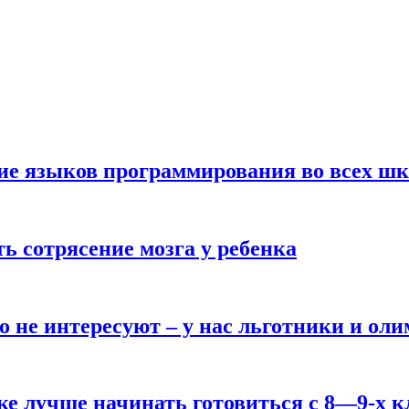
ние языков программирования во всех ш
ь сотрясение мозга у ребенка
о не интересуют – у нас льготники и ол
ке лучше начинать готовиться с 8—9-х к