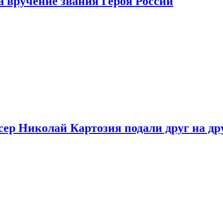
 вручение звания Героя России
ер Николай Картозия подали друг на дру