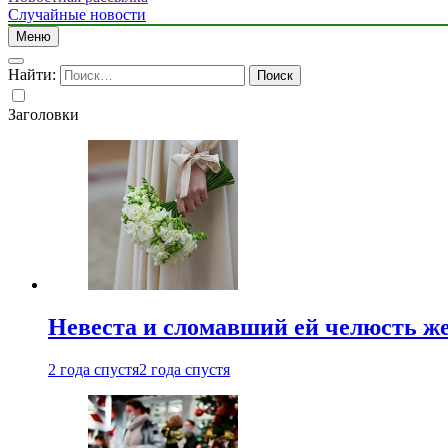
Случайные новости
Меню
Найти:
Заголовки
Невеста и сломавший ей челюсть ж
2 года спустя
2 года спустя