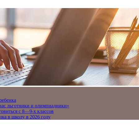
 ребенка
 нас льготники и олимпиадники»
товиться с 8—9-х классов
нка в школу в 2026 году