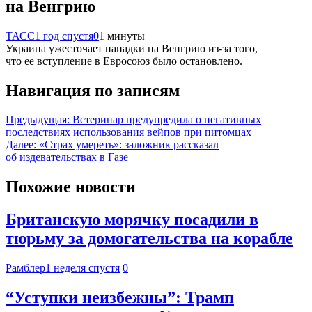
на Венгрию
ТАСС
1 год спустя
0
1 минуты
Украина ужесточает нападки на Венгрию из-за того,
что ее вступление в Евросоюз было остановлено.
Навигация по записям
Предыдущая:
Ветеринар предупредила о негативных
последствиях использования вейпов при питомцах
Далее:
«Страх умереть»: заложник рассказал
об издевательствах в Газе
Похожие новости
Британскую морячку посадили в
тюрьму за домогательства на корабле
Рамблер
1 неделя спустя
0
“Уступки неизбежны”: Трамп