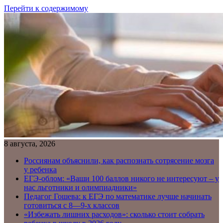
Перейти к содержимому
8 августа, 2026
Россиянам объяснили, как распознать сотрясение мозга
у ребенка
ЕГЭ-облом: «Ваши 100 баллов никого не интересуют – у
нас льготники и олимпиадники»
Педагог Гошева: к ЕГЭ по математике лучше начинать
готовиться с 8—9-х классов
«Избежать лишних расходов»: сколько стоит собрать