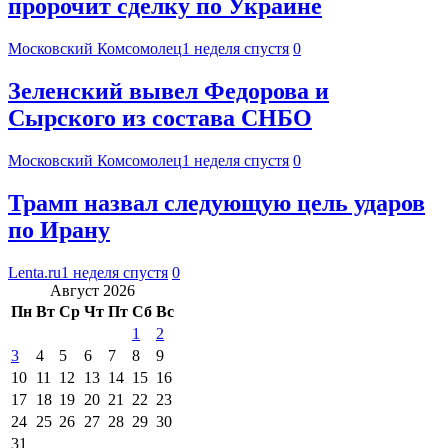
пророчит сделку по Украине
Московский Комсомолец
1 неделя спустя
0
Зеленский вывел Федорова и
Сырского из состава СНБО
Московский Комсомолец
1 неделя спустя
0
Трамп назвал следующую цель ударов
по Ирану
Lenta.ru
1 неделя спустя
0
Август 2026
Пн
Вт
Ср
Чт
Пт
Сб
Вс
1
2
3
4
5
6
7
8
9
10
11
12
13
14
15
16
17
18
19
20
21
22
23
24
25
26
27
28
29
30
31