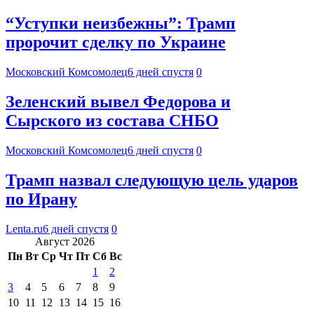
“Уступки неизбежны”: Трамп
пророчит сделку по Украине
Московский Комсомолец
6 дней спустя
0
Зеленский вывел Федорова и
Сырского из состава СНБО
Московский Комсомолец
6 дней спустя
0
Трамп назвал следующую цель ударов
по Ирану
Lenta.ru
6 дней спустя
0
Август 2026
Пн
Вт
Ср
Чт
Пт
Сб
Вс
1
2
3
4
5
6
7
8
9
10
11
12
13
14
15
16