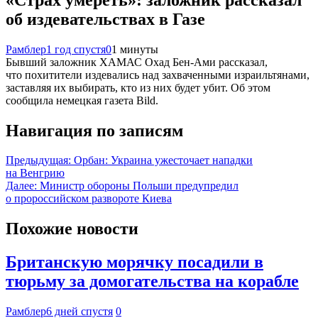
об издевательствах в Газе
Рамблер
1 год спустя
0
1 минуты
Бывший заложник ХАМАС Охад Бен-Ами рассказал,
что похитители издевались над захваченными израильтянами,
заставляя их выбирать, кто из них будет убит. Об этом
сообщила немецкая газета Bild.
Навигация по записям
Предыдущая:
Орбан: Украина ужесточает нападки
на Венгрию
Далее:
Министр обороны Польши предупредил
о пророссийском развороте Киева
Похожие новости
Британскую морячку посадили в
тюрьму за домогательства на корабле
Рамблер
6 дней спустя
0