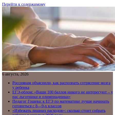
Перейти к содержимому
6 августа, 2026
Россиянам объяснили, как распознать сотрясение мозга
у ребенка
ЕГЭ-облом: «Ваши 100 баллов никого не интересуют – у
нас льготники и олимпиадники»
Педагог Гошева: к ЕГЭ по математике лучше начинать
готовиться с 8—9-х классов
«Избежать лишних расходов»: сколько стоит собрать