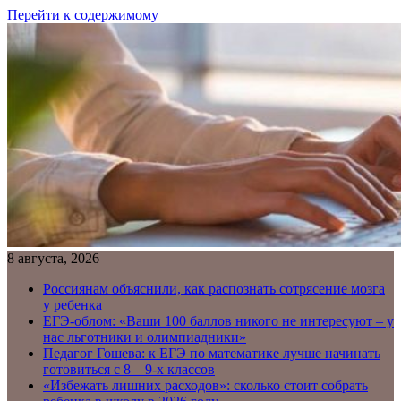
Перейти к содержимому
8 августа, 2026
Россиянам объяснили, как распознать сотрясение мозга
у ребенка
ЕГЭ-облом: «Ваши 100 баллов никого не интересуют – у
нас льготники и олимпиадники»
Педагог Гошева: к ЕГЭ по математике лучше начинать
готовиться с 8—9-х классов
«Избежать лишних расходов»: сколько стоит собрать