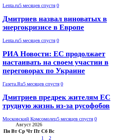
Lenta.ru
5 месяцев спустя
0
Дмитриев назвал виноватых в
энергокризисе в Европе
Lenta.ru
5 месяцев спустя
0
РИА Новости: ЕС продолжает
настаивать на своем участии в
переговорах по Украине
Газета.Ru
5 месяцев спустя
0
Дмитриев предрек жителям ЕС
трудную жизнь из-за русофобов
Московский Комсомолец
5 месяцев спустя
0
Август 2026
Пн
Вт
Ср
Чт
Пт
Сб
Вс
1
2