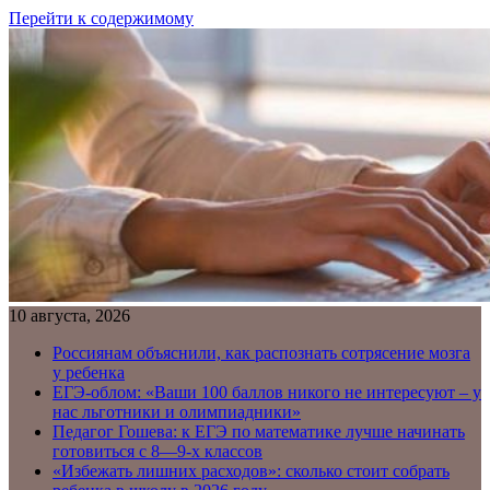
Перейти к содержимому
10 августа, 2026
Россиянам объяснили, как распознать сотрясение мозга
у ребенка
ЕГЭ-облом: «Ваши 100 баллов никого не интересуют – у
нас льготники и олимпиадники»
Педагог Гошева: к ЕГЭ по математике лучше начинать
готовиться с 8—9-х классов
«Избежать лишних расходов»: сколько стоит собрать