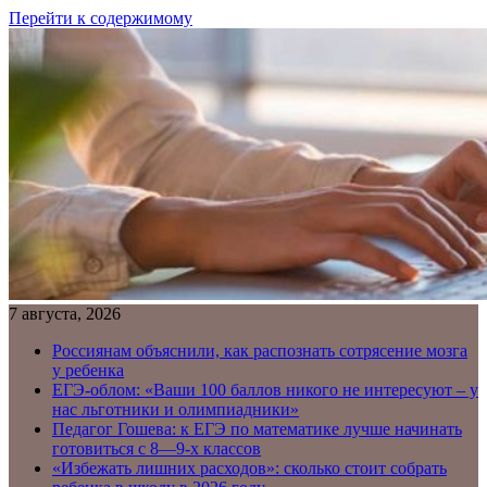
Перейти к содержимому
7 августа, 2026
Россиянам объяснили, как распознать сотрясение мозга
у ребенка
ЕГЭ-облом: «Ваши 100 баллов никого не интересуют – у
нас льготники и олимпиадники»
Педагог Гошева: к ЕГЭ по математике лучше начинать
готовиться с 8—9-х классов
«Избежать лишних расходов»: сколько стоит собрать