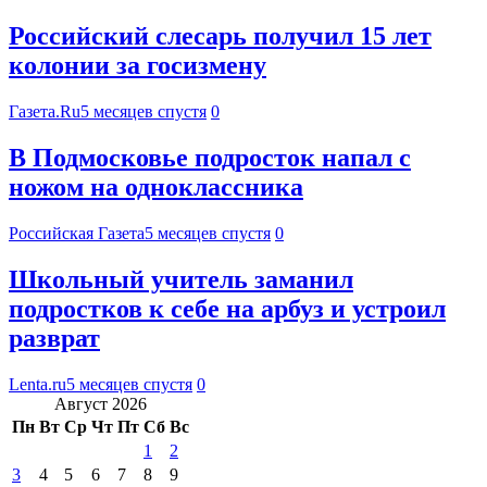
Российский слесарь получил 15 лет
колонии за госизмену
Газета.Ru
5 месяцев спустя
0
В Подмосковье подросток напал с
ножом на одноклассника
Российская Газета
5 месяцев спустя
0
Школьный учитель заманил
подростков к себе на арбуз и устроил
разврат
Lenta.ru
5 месяцев спустя
0
Август 2026
Пн
Вт
Ср
Чт
Пт
Сб
Вс
1
2
3
4
5
6
7
8
9