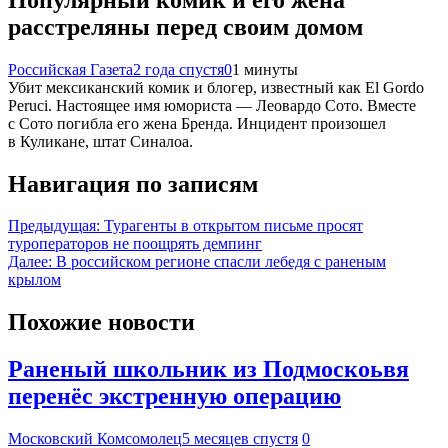
расстреляны перед своим домом
Российская Газета
2 года спустя
0
1 минуты
Убит мексиканский комик и блогер, известный как El Gordo
Peruci. Настоящее имя юмориста — Леовардо Сото. Вместе
с Сото погибла его жена Бренда. Инцидент произошел
в Куликане, штат Синалоа.
Навигация по записям
Предыдущая:
Турагенты в открытом письме просят
туроператоров не поощрять демпинг
Далее:
В российском регионе спасли лебедя с раненым
крылом
Похожие новости
Раненый школьник из Подмоскоьвя
перенёс экстренную операцию
Московский Комсомолец
5 месяцев спустя
0