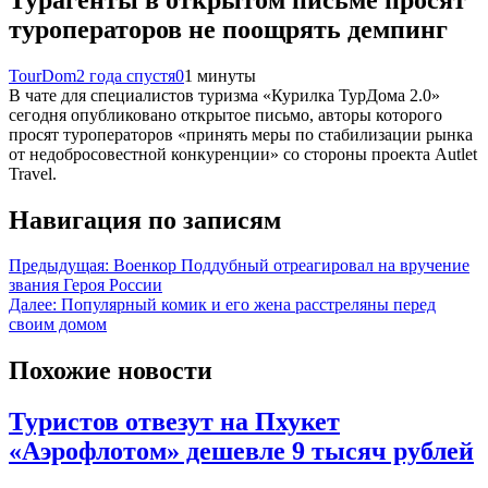
туроператоров не поощрять демпинг
TourDom
2 года спустя
0
1 минуты
В чате для специалистов туризма «Курилка ТурДома 2.0»
сегодня опубликовано открытое письмо, авторы которого
просят туроператоров «принять меры по стабилизации рынка
от недобросовестной конкуренции» со стороны проекта Autlet
Travel.
Навигация по записям
Предыдущая:
Военкор Поддубный отреагировал на вручение
звания Героя России
Далее:
Популярный комик и его жена расстреляны перед
своим домом
Похожие новости
Туристов отвезут на Пхукет
«Аэрофлотом» дешевле 9 тысяч рублей