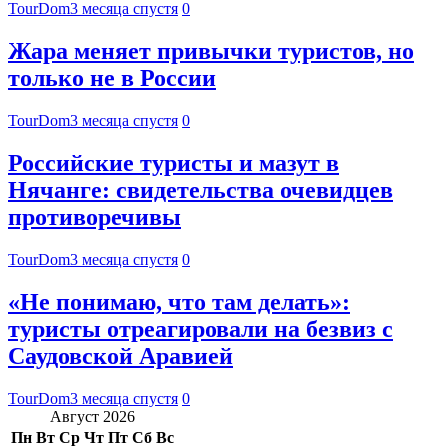
TourDom
3 месяца спустя
0
Жара меняет привычки туристов, но
только не в России
TourDom
3 месяца спустя
0
Российские туристы и мазут в
Нячанге: свидетельства очевидцев
противоречивы
TourDom
3 месяца спустя
0
«Не понимаю, что там делать»:
туристы отреагировали на безвиз с
Саудовской Аравией
TourDom
3 месяца спустя
0
Август 2026
Пн
Вт
Ср
Чт
Пт
Сб
Вс