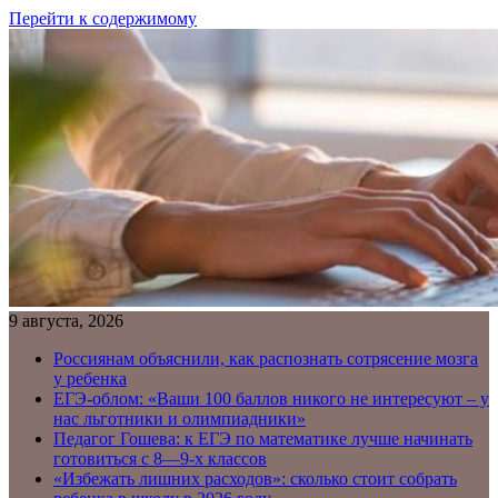
Перейти к содержимому
9 августа, 2026
Россиянам объяснили, как распознать сотрясение мозга
у ребенка
ЕГЭ-облом: «Ваши 100 баллов никого не интересуют – у
нас льготники и олимпиадники»
Педагог Гошева: к ЕГЭ по математике лучше начинать
готовиться с 8—9-х классов
«Избежать лишних расходов»: сколько стоит собрать