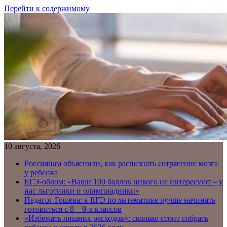
Перейти к содержимому
10 августа, 2026
Россиянам объяснили, как распознать сотрясение мозга
у ребенка
ЕГЭ-облом: «Ваши 100 баллов никого не интересуют – у
нас льготники и олимпиадники»
Педагог Гошева: к ЕГЭ по математике лучше начинать
готовиться с 8—9-х классов
«Избежать лишних расходов»: сколько стоит собрать