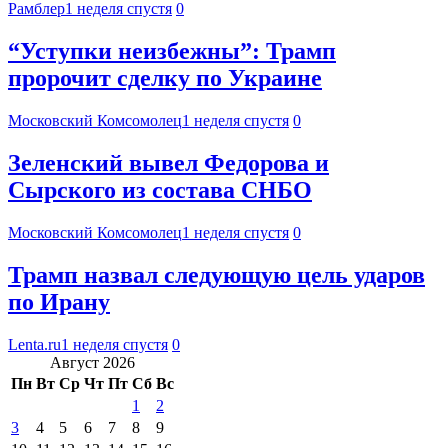
Рамблер
1 неделя спустя
0
“Уступки неизбежны”: Трамп
пророчит сделку по Украине
Московский Комсомолец
1 неделя спустя
0
Зеленский вывел Федорова и
Сырского из состава СНБО
Московский Комсомолец
1 неделя спустя
0
Трамп назвал следующую цель ударов
по Ирану
Lenta.ru
1 неделя спустя
0
Август 2026
Пн
Вт
Ср
Чт
Пт
Сб
Вс
1
2
3
4
5
6
7
8
9