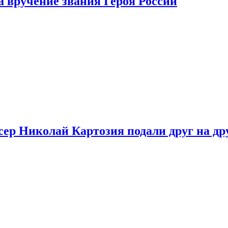
 вручение звания Героя России
ер Николай Картозия подали друг на дру