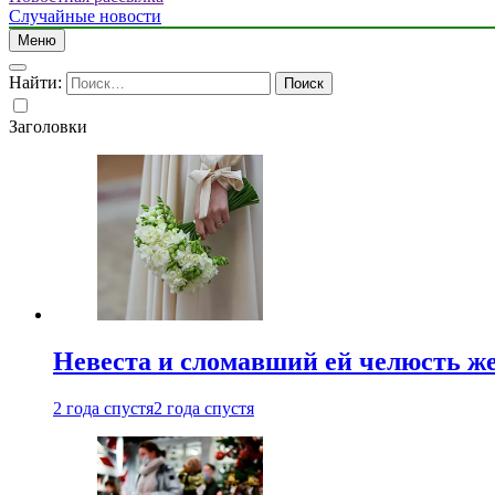
Случайные новости
Меню
Найти:
Заголовки
Невеста и сломавший ей челюсть ж
2 года спустя
2 года спустя