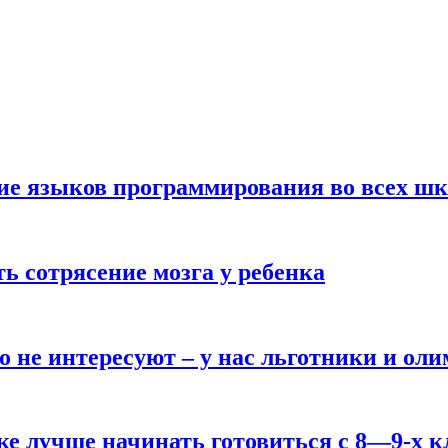
ние языков программирования во всех ш
ь сотрясение мозга у ребенка
о не интересуют – у нас льготники и ол
ке лучше начинать готовиться с 8—9-х к