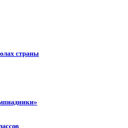
колах страны
импиадники»
лассов