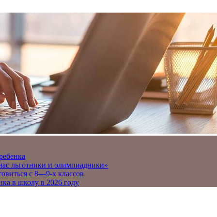
 ребенка
 нас льготники и олимпиадники»
товиться с 8—9-х классов
нка в школу в 2026 году