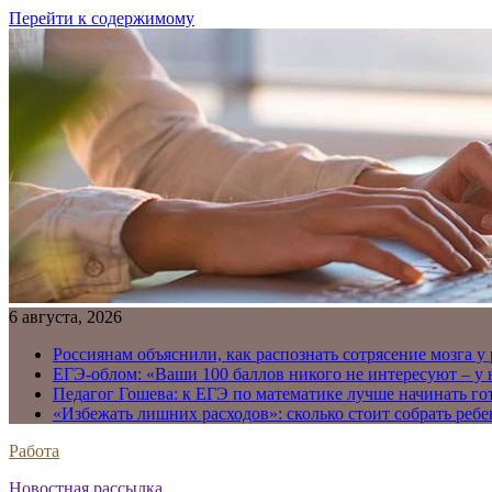
Перейти к содержимому
6 августа, 2026
Россиянам объяснили, как распознать сотрясение мозга у
ЕГЭ-облом: «Ваши 100 баллов никого не интересуют – у
Педагог Гошева: к ЕГЭ по математике лучше начинать го
«Избежать лишних расходов»: сколько стоит собрать ребе
Работа
Новостная рассылка