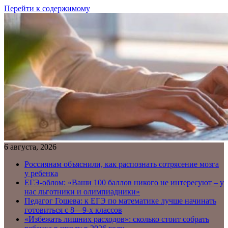
Перейти к содержимому
6 августа, 2026
Россиянам объяснили, как распознать сотрясение мозга
у ребенка
ЕГЭ-облом: «Ваши 100 баллов никого не интересуют – у
нас льготники и олимпиадники»
Педагог Гошева: к ЕГЭ по математике лучше начинать
готовиться с 8—9-х классов
«Избежать лишних расходов»: сколько стоит собрать