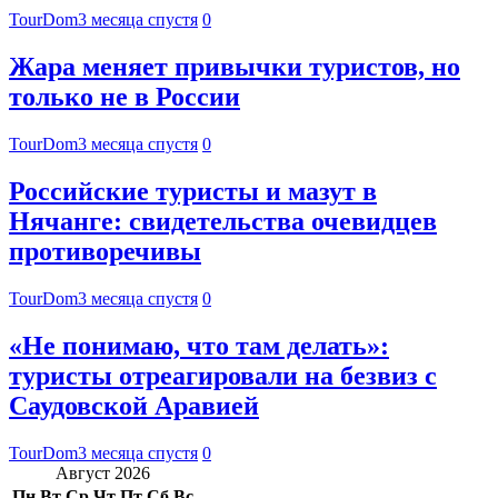
TourDom
3 месяца спустя
0
Жара меняет привычки туристов, но
только не в России
TourDom
3 месяца спустя
0
Российские туристы и мазут в
Нячанге: свидетельства очевидцев
противоречивы
TourDom
3 месяца спустя
0
«Не понимаю, что там делать»:
туристы отреагировали на безвиз с
Саудовской Аравией
TourDom
3 месяца спустя
0
Август 2026
Пн
Вт
Ср
Чт
Пт
Сб
Вс