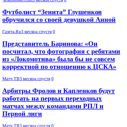
Футболист “Зенита” Глушенков
обручился со своей девушкой Анной
Газета.Ru
3 месяца спустя
0
Представитель Баринова: «Он
посчитал, что фотография с ребятами
из «Локомотива» была бы не совсем
корректной по отношению к ЦСКА»
Матч ТВ
3 месяца спустя
0
Арбитры Фролов и Капленков будут
работать на первых переходных
матчах между командами РПЛ и
Первой лиги
Матч ТВ
3 месяца спустя
0