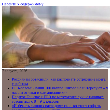
Перейти к содержимому
7 августа, 2026
Россиянам объяснили, как распознать сотрясение мозга
у ребенка
ЕГЭ-облом: «Ваши 100 баллов никого не интересуют – у
нас льготники и олимпиадники»
Педагог Гошева: к ЕГЭ по математике лучше начинать
готовиться с 8—9-х классов
«Избежать лишних расходов»: сколько стоит собрать