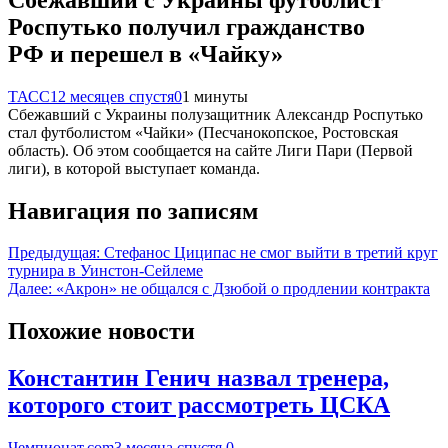
Роспутько получил гражданство
РФ и перешел в «Чайку»
ТАСС
12 месяцев спустя
0
1 минуты
Сбежавший с Украины полузащитник Александр Роспутько
стал футболистом «Чайки» (Песчанокопское, Ростовская
область). Об этом сообщается на сайте Лиги Пари (Первой
лиги), в которой выступает команда.
Навигация по записям
Предыдущая:
Стефанос Циципас не смог выйти в третий круг
турнира в Уинстон-Сейлеме
Далее:
‎«Акрон» не общался с Дзюбой о продлении контракта
Похожие новости
Константин Генич назвал тренера,
которого стоит рассмотреть ЦСКА
Чемпионат.com
3 месяца спустя
0