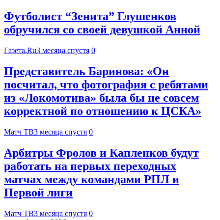
Футболист “Зенита” Глушенков
обручился со своей девушкой Анной
Газета.Ru
3 месяца спустя
0
Представитель Баринова: «Он
посчитал, что фотография с ребятами
из «Локомотива» была бы не совсем
корректной по отношению к ЦСКА»
Матч ТВ
3 месяца спустя
0
Арбитры Фролов и Капленков будут
работать на первых переходных
матчах между командами РПЛ и
Первой лиги
Матч ТВ
3 месяца спустя
0