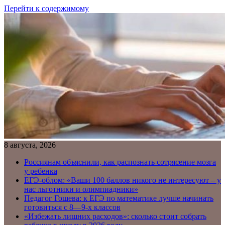
Перейти к содержимому
8 августа, 2026
Россиянам объяснили, как распознать сотрясение мозга
у ребенка
ЕГЭ-облом: «Ваши 100 баллов никого не интересуют – у
нас льготники и олимпиадники»
Педагог Гошева: к ЕГЭ по математике лучше начинать
готовиться с 8—9-х классов
«Избежать лишних расходов»: сколько стоит собрать