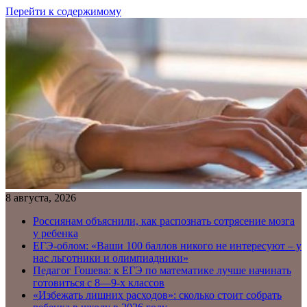
Перейти к содержимому
8 августа, 2026
Россиянам объяснили, как распознать сотрясение мозга
у ребенка
ЕГЭ-облом: «Ваши 100 баллов никого не интересуют – у
нас льготники и олимпиадники»
Педагог Гошева: к ЕГЭ по математике лучше начинать
готовиться с 8—9-х классов
«Избежать лишних расходов»: сколько стоит собрать