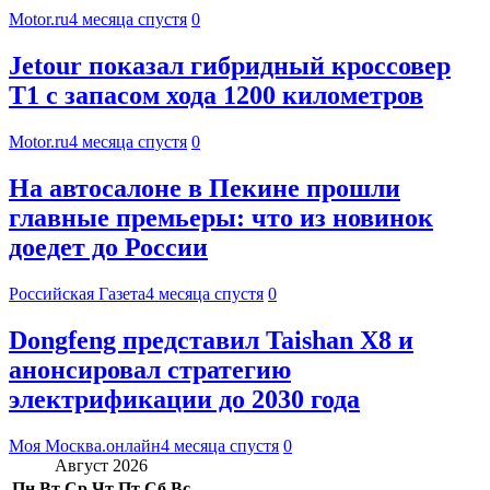
Motor.ru
4 месяца спустя
0
Jetour показал гибридный кроссовер
T1 с запасом хода 1200 километров
Motor.ru
4 месяца спустя
0
На автосалоне в Пекине прошли
главные премьеры: что из новинок
доедет до России
Российская Газета
4 месяца спустя
0
Dongfeng представил Taishan X8 и
анонсировал стратегию
электрификации до 2030 года
Моя Москва.онлайн
4 месяца спустя
0
Август 2026
Пн
Вт
Ср
Чт
Пт
Сб
Вс